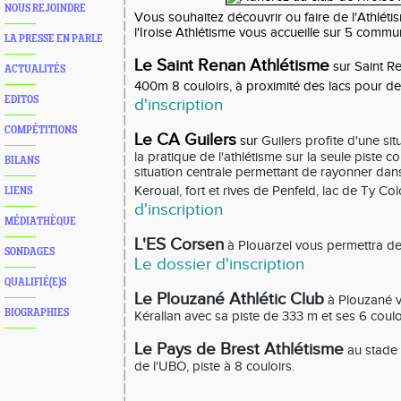
NOUS REJOINDRE
Vous souhaitez découvrir ou faire de l'Athlétis
l'Iroise Athlétisme vous accueille sur 5 commu
LA PRESSE EN PARLE
Le Saint Renan Athlétisme
sur Saint R
ACTUALITÉS
400m 8 couloirs, à proximité des lacs pour de
EDITOS
d'inscription
COMPÉTITIONS
Le CA Guilers
sur
Guilers
profite d'une sit
la pratique de l'athlétisme sur la
seule piste co
BILANS
situation centrale permettant de rayonner dans
K
eroual
, fort et rives de
Penfeld
, lac de
Ty Col
LIENS
d'inscription
MÉDIATHÈQUE
L'ES Corsen
à Plouarzel vous permettra de c
SONDAGES
Le dossier d'inscription
QUALIFIÉ(E)S
Le Plouzané Athlétic Club
à Plouzané v
BIOGRAPHIES
Kérallan avec sa piste de 333 m et ses 6 coulo
Le Pays de Brest Athlétisme
au stade 
de l'UBO, piste à 8 couloirs.