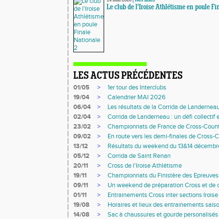
14 Mai 2026
|
Nos Infos
Le club de l'Iroise Athlétisme en poule F
LES ACTUS PRÉCÉDENTES
01/05
>
1er tour des Interclubs
19/04
>
Calendrier MAI 2026
06/04
>
Les résultats de la Corrida de Landernea
02/04
>
Corrida de Landerneau : un défi collectif
23/02
>
Championnats de France de Cross-Coun
09/02
>
En route vers les demi-finales de Cross-
13/12
>
Résultats du weekend du 13&14 décembr
05/12
>
Corrida de Saint Renan
20/11
>
Cross de l'Iroise Athlétisme
19/11
>
Championnats du Finistère des Epreuve
09/11
>
Un weekend de préparation Cross et de c
01/11
>
Entrainements Cross inter sections Irois
19/08
>
Horaires et lieux des entrainements sai
14/08
>
Sac à chaussures et gourde personalisés