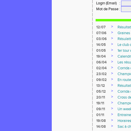
Login (Email)
:
Mot de Passe
:
>
12/07
Résultat
>
07/06
Graines 
>
03/06
Résulat
>
14/05
Le club 
>
01/05
1er tour
>
19/04
Calendr
>
06/04
Les résu
>
02/04
Corrida 
>
23/02
Champio
>
09/02
En route
>
13/12
Résulta
>
05/12
Corrida
>
20/11
Cross de
>
19/11
Champio
>
09/11
Un week
>
01/11
Entraine
>
19/08
Horaire
>
14/08
Sac à c