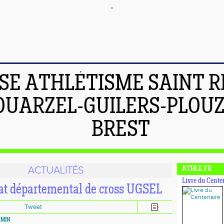
ISE ATHLÉTISME SAINT 
OUARZEL-GUILERS-PLOU
BREST
ACTUALITÉS
ATHLE.FR
Livre du Cente
t départemental de cross UGSEL
Tweet
RMIN