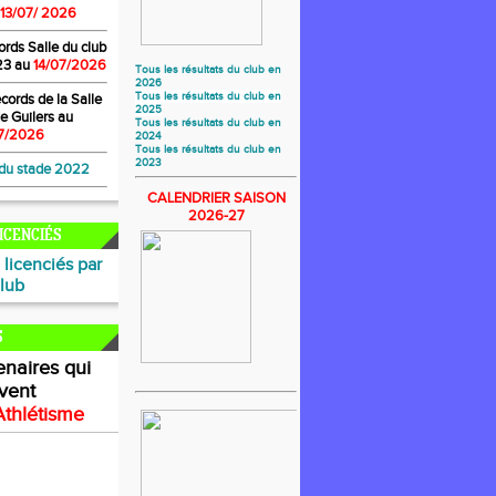
13/07/ 2026
ords Salle du club
23
au
14/07/2026
Tous les résultats du club en
2026
Tous les résultats du club en
cords de la Salle
2025
e Guilers
au
Tous les résultats du club en
7/2026
2024
Tous les résultats du club en
2023
 du stade 2022
CALENDRIER
SAISON
2026-27
ICENCIÉS
licenciés par
lub
S
enaires
qui
ivent
Athlétisme