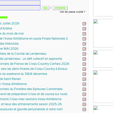
|
mot de passe oublié ?
s Juillet 2026
d'Arbitre
ts du mois de mai
de l'Iroise Athlétisme en poule Finale Nationale 2
 des Interclubs
ier MAI 2026
ltats de la Corrida de Landerneau
de Landerneau : un défi collectif en approche
nnats de France de Cross-Country Carhais 2026
 vers les demi-finales de Cross-Country à Evreux
ts du weekend du 13&14 décembre
 de Saint Renan
 l'Iroise Athlétisme
nnats du Finistère des Epreuves Combinées
end de préparation Cross et de course sur route
ments Cross inter sections Iroise Athlétisme
s et lieux des entrainements saison 2025-26
haussures et gourde personalisés à votre nom