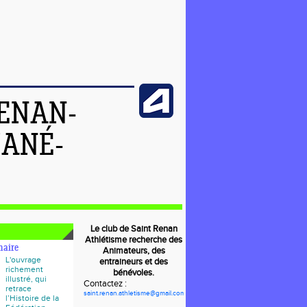
RENAN-
ZANÉ-
Le club de Saint Renan
Athlétisme recherche des
naire
Animateurs, des
L'ouvrage
entraineurs et des
richement
bénévoles.
illustré, qui
Contactez :
retrace
s
aint.renan.athletisme@gmail.com
l’Histoire de la