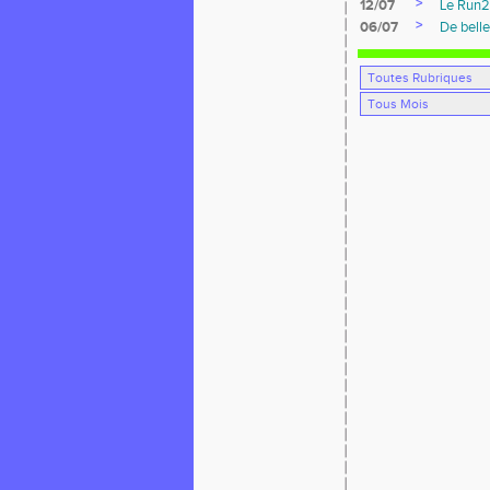
>
12/07
Le Run2
>
06/07
De belle