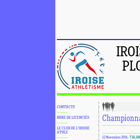
IRO
PL
CONTACTS
Championna
NBRE DE LICENCIÉS
LE CLUB DE L'IROISE
ATHLE
12 Novembre 2014 -
TALA