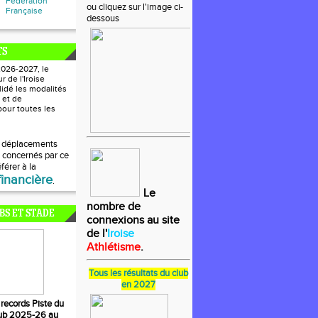
Fédération
ou cliquez sur l'image ci-
Française
dessous
TS
2026-2027, le
 de l'Iroise
lidé les modalités
 et de
our toutes les
s déplacements
s concernés par ce
férer à la
financière
.
Le
nombre de
BS ET STADE
connexions au site
de l'
Iroise
Athlétisme
.
Tous les résultats du club
en 2027
 records Piste du
ub 2025-26
au