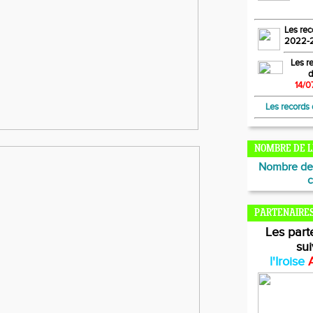
Les rec
2022-
Les re
d
14/0
Les records
NOMBRE DE L
Nombre de 
c
PARTENAIRE
Les
part
su
l'Iroise