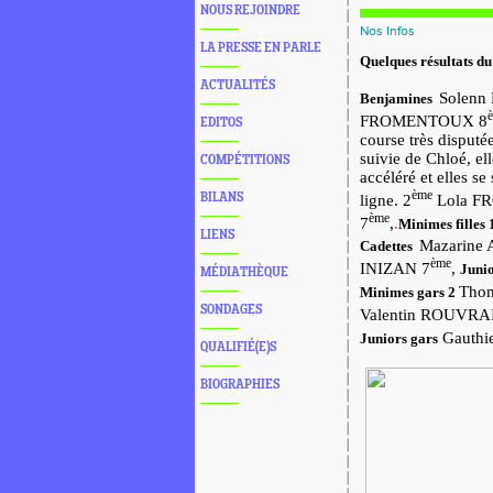
NOUS REJOINDRE
Nos Infos
LA PRESSE EN PARLE
Quelques résultats 
ACTUALITÉS
Solenn
Benjamines
FROMENTOUX 8
EDITOS
course très disputé
suivie de Chloé, e
COMPÉTITIONS
accéléré et elles se
ème
BILANS
ligne. 2
Lola F
ème
7
,
.
Minimes filles
LIENS
Mazarine 
Cadettes
ème
INIZAN 7
,
Junio
MÉDIATHÈQUE
Tho
Minimes gars 2
SONDAGES
Valentin ROUVRA
Gauthi
Juniors gars
QUALIFIÉ(E)S
BIOGRAPHIES