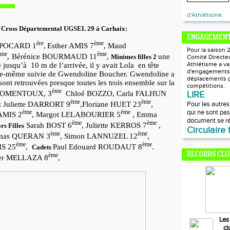
d'Athlétisme.
du Cross Départemental UGSEL 29 à Carhaix
:
ENGAGEMEN
ère
ème
 POCARD 1
,
Esther AMIS 7
, Maud
Pour la saison 
ème
ème
Bérénice BOURMAUD 11
,
une
,
Minimes filles 2
Comité Directeur
Athlétisme a va
e
jusqu’à
10 m de l’arrivée, il y avait Lola
en tête
d'engagements
lle-même suivie de Gwendoline Boucher.
Gwendoline a
déplacements p
 sont retrouvées presque toutes les trois ensemble sur la
compétitions.
ème
ROMENTOUX, 3
Chloé BOZZO, Carla FALHUN
LIRE
ème
ème
Juliette DARRORT 9
,Floriane HUET 23
,
Pour les autre
 1
qui ne sont pa
ème
ème
AMIS 2
, Margot LELABOURIER 5
, Emma
document se ré
ème
ème
Sarah BOST 6
, Juliette KERROS 7
,
rs Filles
Circulaire 
ème
ème
mas QUERAN 3
, Simon LANNUZEL 12
,
ème
ème
IS 25
,
Paul Edouard ROUDAUT 8
.
Cadets
RECORDS CLU
ème
er MELLAZA 8
,
Les
cl