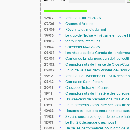
Mot de Passe
:
>
12/07
Résultats Juillet 2026
>
07/06
Graines d'Arbitre
>
03/06
Résulatts du mois de mai
>
14/05
Le club de l'Iroise Athlétisme en poule F
>
01/05
1er tour des Interclubs
>
19/04
Calendrier MAI 2026
>
06/04
Les résultats de la Corrida de Landerne
>
02/04
Corrida de Landerneau : un défi collecti
>
23/02
Championnats de France de Cross-Coun
>
09/02
En route vers les demi-finales de Cross
>
13/12
Résultats du weekend du 13&14 décemb
>
05/12
Corrida de Saint Renan
>
20/11
Cross de l'Iroise Athlétisme
>
19/11
Championnats du Finistère des Epreuv
>
09/11
Un weekend de préparation Cross et de 
>
01/11
Entrainements Cross inter sections Iroi
>
19/08
Horaires et lieux des entrainements sa
>
14/08
Sac à chaussures et gourde personalisé
>
12/07
Le Run2K débarque chez nous !
>
06/07
De belles performances pour la fin de la