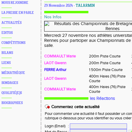
NOUS REJOINDRE
29 Novembre 2024 -
TALARMIN
LA PRESSE EN PARLE
Nos Infos
ACTUALITÉS
EDITOS
Mercredi 27 novembre nos athlètes universitai
Rennes pour participer aux Championnats de B
COMPÉTITIONS
salle.
BILANS
COMMAULT Marie
200m Piste Courte
LAOT Gwenn
200m Piste Courte
LIENS
FERRE Arthur
1 500m Piste Courte
MÉDIATHÈQUE
400m Haies (76) Piste
LAOT Gwenn
Courte
SONDAGES
400m Haies (76) Piste
COMMAULT Marie
Courte
QUALIFIÉ(E)S
les Réactions
BIOGRAPHIES
Commentez cette actualité
Pour commenter une actualité il faut posséder un compt
rubrique ci-dessous pour vous identifier ou vous crée
Login (Email)
: