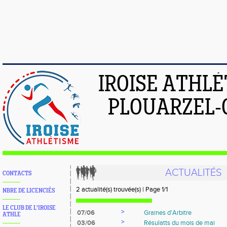
IROISE ATHL
PLOUARZEL-
ACTUALITÉS
CONTACTS
2 actualité(s) trouvée(s) | Page 1/1
NBRE DE LICENCIÉS
LE CLUB DE L'IROISE
>
07/06
Graines d'Arbitre
ATHLE
>
03/06
Résulatts du mois de mai