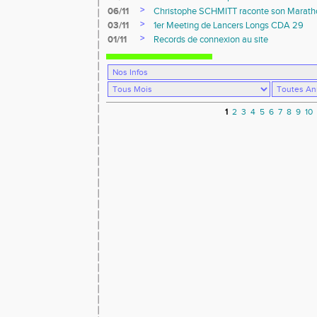
>
06/11
Christophe SCHMITT raconte son Marath
>
03/11
1er Meeting de Lancers Longs CDA 29
>
01/11
Records de connexion au site
1
2
3
4
5
6
7
8
9
10