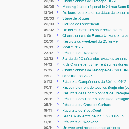
>
23/05
Championnats de Bretagne UGSEL
>
09/05
Meeting à label régional le 24 mai Saint
>
13/04
De bons résultats en ce début de saison e
>
28/03
Stage de pâques
>
23/03
Corrida de Landerneau
>
09/02
De belles médailles pour nos athlètes
>
31/01
Championnats de France Universitaire e
France FFA en salle
>
26/01
Résulats du weekend du 25 janvier
>
29/12
Voeux 2025
>
23/12
Résultats du Weekend
>
22/12
Soirée du 20 décembre avec les parents
>
14/12
Kids Cross et entrainement sur les dune
>
12/12
Championnats de Bretagne de Cross UN
>
11/12
Labellisation 2025
>
01/12
Résultats Compétitions du 30/11 et 01/12
>
30/11
Rassemblement de tous les Benjamins(es)
L'iroise Athlétisme
>
29/11
Résultats des Championnats de Bretagne U
Rennes
>
28/11
Résultats des Championnats de Bretagn
>
25/11
Résultats du Cross de Carhaix
>
19/11
Résultats de Brest Court
>
18/11
Jean CANN entraineur à l'ES CORSEN
>
17/11
Résultats du Weekend
>
09/11
Un weekend riche pour nos athlètes