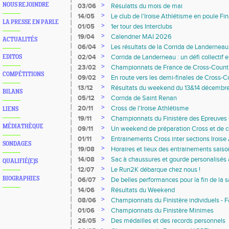
>
NOUS REJOINDRE
03/06
Résulatts du mois de mai
>
14/05
Le club de l'Iroise Athlétisme en poule Fi
LA PRESSE EN PARLE
>
01/05
1er tour des Interclubs
>
19/04
Calendrier MAI 2026
ACTUALITÉS
>
06/04
Les résultats de la Corrida de Landerneau
>
02/04
Corrida de Landerneau : un défi collectif
EDITOS
>
23/02
Championnats de France de Cross-Count
COMPÉTITIONS
>
09/02
En route vers les demi-finales de Cross-C
>
13/12
Résultats du weekend du 13&14 décembr
BILANS
>
05/12
Corrida de Saint Renan
>
20/11
Cross de l'Iroise Athlétisme
LIENS
>
19/11
Championnats du Finistère des Epreuve
MÉDIATHÈQUE
>
09/11
Un weekend de préparation Cross et de c
>
01/11
Entrainements Cross inter sections Iroise
SONDAGES
>
19/08
Horaires et lieux des entrainements sai
>
14/08
Sac à chaussures et gourde personalisés
QUALIFIÉ(E)S
>
12/07
Le Run2K débarque chez nous !
>
BIOGRAPHIES
06/07
De belles performances pour la fin de la 
>
14/06
Résultats du Weekend
>
08/06
Championnats du Finistère individuels - 
Départementaux CD 22
>
01/06
Championnats du Finistère Minimes
>
26/05
Des médailles et des records personnels